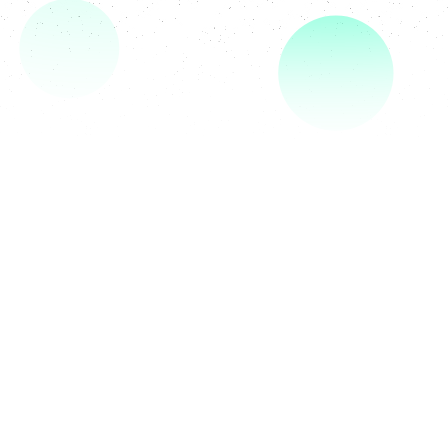
Почему
я не работаю?
У меня непреодолимые
психологические
затруднения
и социальные трудности.
Зачем
я нужен обществу?
Я отличный консультант с огромным
жизненным опытом. С широкими знаниями в IT